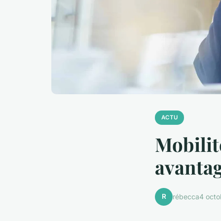
ACTU
Mobilit
avantag
R
rébecca
4 oct