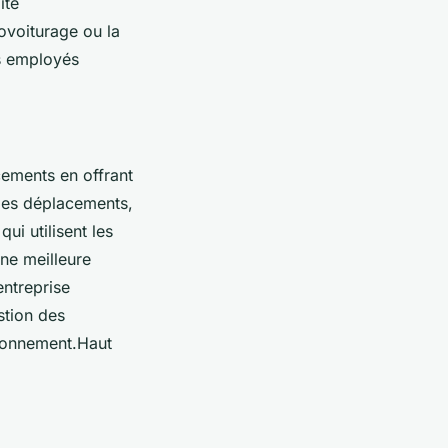
ité
ovoiturage ou la
es employés
acements en offrant
 des déplacements,
ui utilisent les
ne meilleure
entreprise
stion des
ironnement.Haut