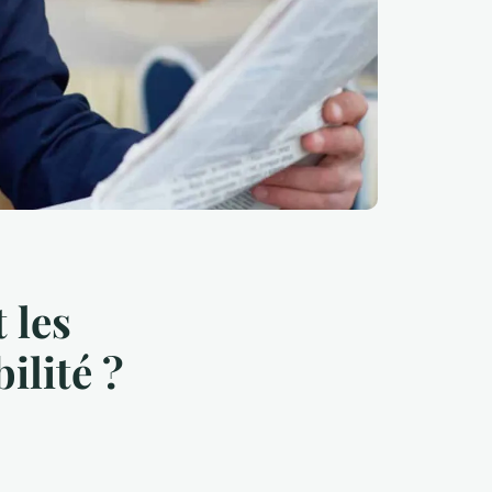
 les
ilité ?