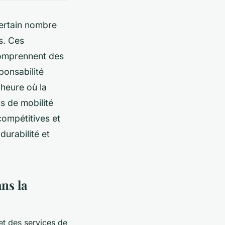
certain nombre
s. Ces
comprennent des
ponsabilité
'heure où la
ns de mobilité
compétitives et
urabilité et
ans la
 et des services de