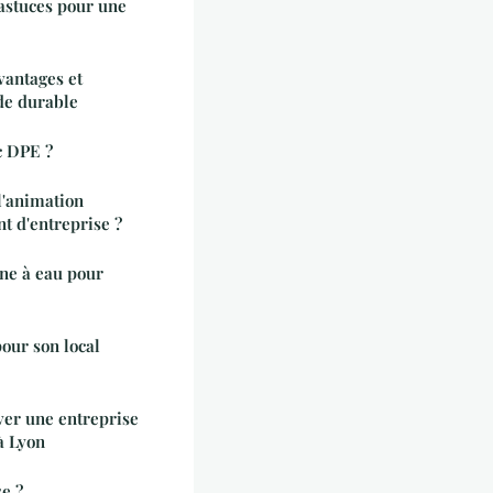
 astuces pour une
vantages et
de durable
c DPE ?
l'animation
t d'entreprise ?
ne à eau pour
pour son local
ver une entreprise
à Lyon
e ?