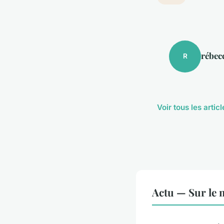
rébec
R
Voir tous les artic
Actu — Sur le 