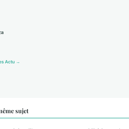
ca
les Actu →
même sujet