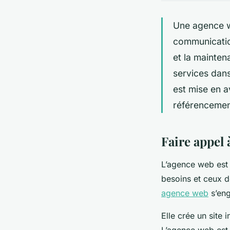
Une agence we
communication
et la mainten
services dans
est mise en a
référencemen
Faire appel 
L’agence web est 
besoins et ceux de
agence web
s’eng
Elle crée un site
L’agence web est 