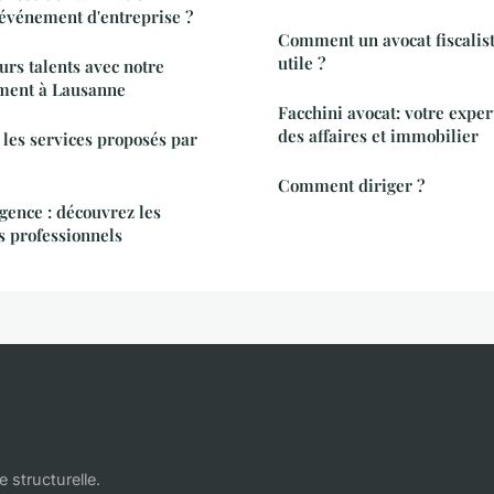
événement d'entreprise ?
Comment un avocat fiscalist
utile ?
urs talents avec notre
ement à Lausanne
Facchini avocat: votre exper
des affaires et immobilier
 les services proposés par
Comment diriger ?
igence : découvrez les
s professionnels
 structurelle.