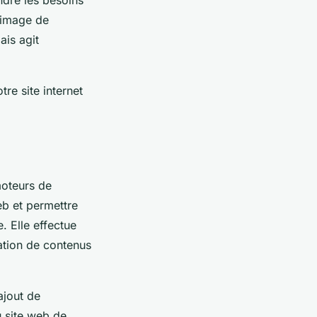
l’image de
ais agit
re site internet
moteurs de
eb et permettre
. Elle effectue
sation de contenus
ajout de
du site web de