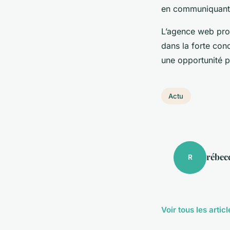
en communiquant 
L’agence web prop
dans la forte con
une opportunité po
Actu
rébec
R
Voir tous les artic