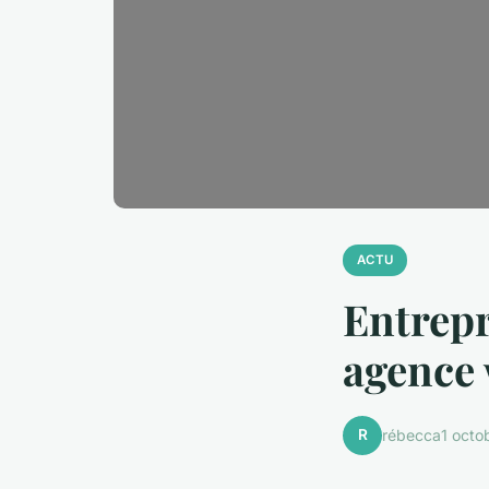
ACTU
Entrepr
agence 
R
rébecca
1 octo