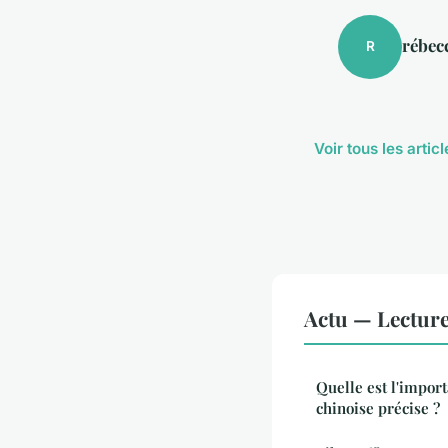
rébec
R
Voir tous les artic
Actu — Lectur
Quelle est l'impor
chinoise précise ?