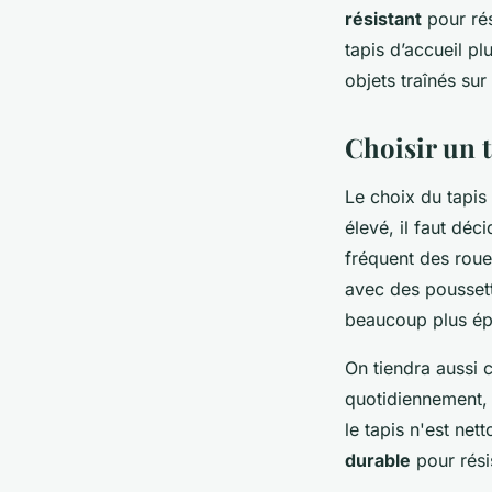
résistant
pour rés
tapis d’accueil p
objets traînés sur 
Choisir un t
Le choix du tapis
élevé, il faut déc
fréquent des roue
avec des poussette
beaucoup plus ép
On tiendra aussi
quotidiennement,
le tapis n'est net
durable
pour résis