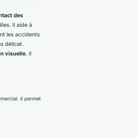
ntact
des
es. Il aide à
nt les accidents
s délicat.
n visuelle
. Il
ercial. Il permet