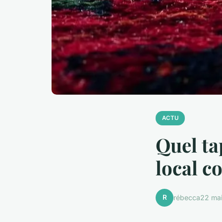
ACTU
Quel ta
local c
R
rébecca
22 ma